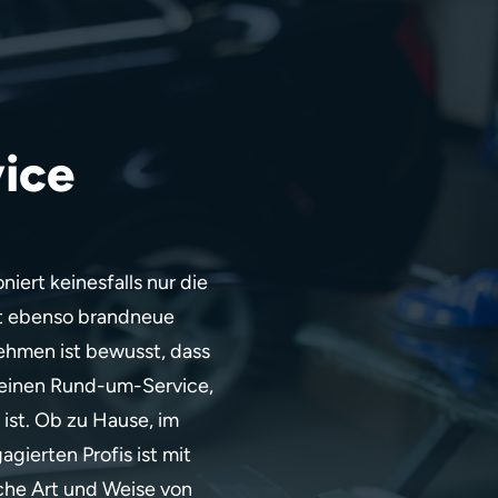
ice
iert keinesfalls nur die
zt ebenso brandneue
ehmen ist bewusst, dass
r einen Rund-um-Service,
ist. Ob zu Hause, im
gierten Profis ist mit
che Art und Weise von