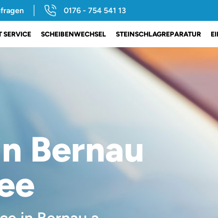
nfragen
0176 - 754 541 13
 SERVICE
SCHEIBENWECHSEL
STEINSCHLAGREPARATUR
E
in Bernau
ee
ce in Bernau a.