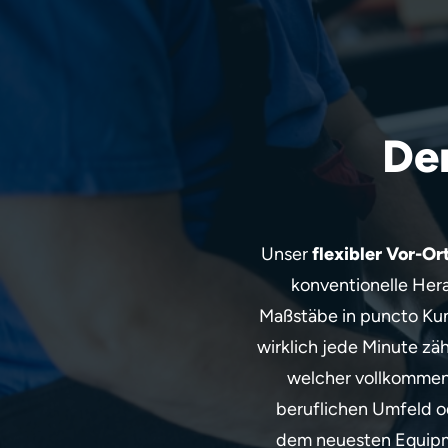
De
Unser
flexibler Vor-Or
konventionelle Her
Maßstäbe in puncto Kun
wirklich jede Minute zä
welcher vollkommen 
beruflichen Umfeld od
dem neuesten Equipme