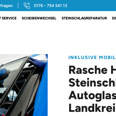
nfragen
0176 - 754 541 13
 SERVICE
SCHEIBENWECHSEL
STEINSCHLAGREPARATUR
E
INKLUSIVE MOBI
Rasche H
Steinsch
Autoglas
Landkrei