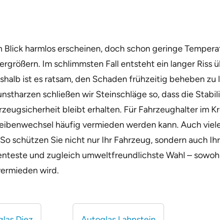
en Blick harmlos erscheinen, doch schon geringe Tempe
größern. Im schlimmsten Fall entsteht ein langer Riss 
shalb ist es ratsam, den Schaden frühzeitig beheben zu 
harzen schließen wir Steinschläge so, dass die Stabili
rzeugsicherheit bleibt erhalten. Für Fahrzeughalter im K
heibenwechsel häufig vermieden werden kann. Auch viele
 So schützen Sie nicht nur Ihr Fahrzeug, sondern auch Ih
genteste und zugleich umweltfreundlichste Wahl – sowohl f
vermieden wird.
las Diez
Autoglas Lahnstein