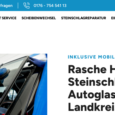
nfragen
0176 - 754 541 13
 SERVICE
SCHEIBENWECHSEL
STEINSCHLAGREPARATUR
E
INKLUSIVE MOBI
Rasche H
Steinsch
Autoglas
Landkrei