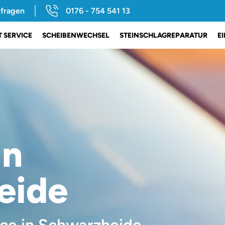
nfragen
0176 - 754 541 13
 SERVICE
SCHEIBENWECHSEL
STEINSCHLAGREPARATUR
E
in
eide
ice in Schwarzheide