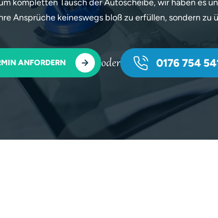
zum kompletten Tausch der Autoscheibe, wir haben es un
hre Ansprüche keineswegs bloß zu erfüllen, sondern zu ü
oder
0176 754 541
RMIN ANFORDERN