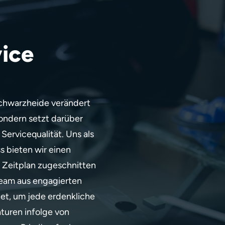
ice
chwarzheide verändert
ondern setzt darüber
ervicequalität. Uns als
ss bieten wir einen
n Zeitplan zugeschnitten
 Team aus engagierten
et, um jede erdenkliche
uren infolge von