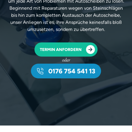
um jede Art von Problemen mit Autoscheiben zu lösen.
Beginnend mit Reparaturen wegen von Steinschlägen
bis hin zum kompletten Austausch der Autoscheibe,
unser Anliegen ist es, Ihre Ansprüche keinesfalls bloß
umzusetzen, sondern zu übertreffen.
TERMIN ANFORDERN
oder
0176 754 541 13